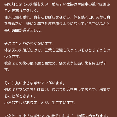
街の灯りはその火種を失い、ぜんまい仕掛けや歯車の数々は回る
ことを忘れて久しく、
住人も頭を垂れ、身をこわばらせながら、体を焼く白い灰から身
を守るため、硬い金属で外皮を覆うようになってからずいぶんと
長い時間が過ぎました。
そこにひとりの少女がいます。
体は灰の火傷だらけで、言葉も記憶も失っているひとりぼっちの
少女です。
彼女はその街の最下層で目覚め、塔のように高い街を見上げま
す。
そこに丸い小さなギヤマンがいます。
他のギヤマンたちとは違い、彼はまだ魂を失っておらず、稼働す
ることができます。
小さな力しかありませんが、生きています。
少女とこの小さなギヤマンの出会いにより、物語は始まります。