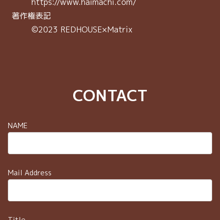
https://www.haimachi.com/
著作権表記
©2023 REDHOUSE×Matrix
CONTACT
NAME
Mail Address
Title